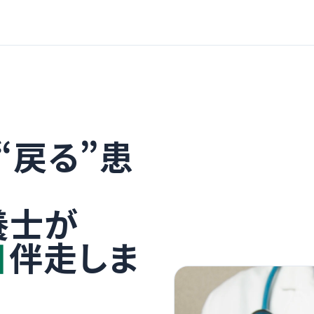
“戻る”患
養士が
日
伴走しま