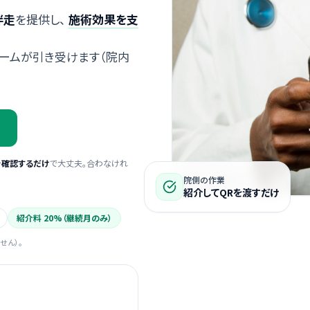
伴走
を提供し、
施術効果を支
ームが引き受けます（院内
を確認するだけ
で大丈夫。合わなけれ
院側の作業
紹介してQRを渡すだけ
紹介料 20%（継続月のみ）
せん）。