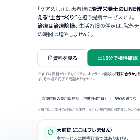
「ケアめし」は、患者様に
管理栄養士のLINE
える“土台づくり”
を担う提携サービスです。
治療は治療院様。
生活習慣の伴走は、院外チ
の時間は増やしません）。
資料を見る
15分で相性確認
※まずは資料だけでもOKです。オンライン面談も
「院に合うか」
ば、その場で終了で問題ありません。
治療院様の費用負担なし（初期/固定費）
契約の縛りなし
※費用は患者様の月額から運営します（治療院様の固定費はかかりま
大前提（ここはブレません）
本サービスは
医療行為ではありません
。