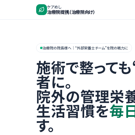
ケアめし
治療院提携（治療院向け）
治療院の院長様へ｜“外部栄養士チーム”を院の戦力に
施術で整っても
者に。
院外の管理栄
生活習慣を
毎
す。