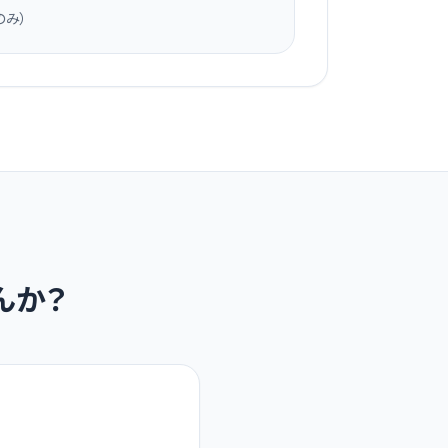
のみ）
んか？