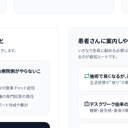
と
患者さんに案内しや
きします。
いきなり全員に勧める必要は
るのが最短ルートです。
治療院側がやらないこ
施術で良くなるが、
と
生活習慣が“戻り”の
々の食事チャット返信
養の専門回答の責任
デスクワーク由来
ポート作成や集計
睡眠・疲労感・食後の