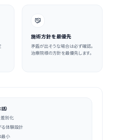
施術方針を最優先
定
矛盾が出そうな場合は必ず確認。
治療院様の方針を最優先します。
話）
う差別化
がる体験設計
は最小