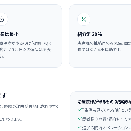
業は最小
紹介料20%
療院様がやるのは「提案→QR
患者様の継続月のみ発生。固
渡す」だけ。日々の返信は不要
費ではなく成果連動です。
す。
ます
治療院様が得るもの（現実的な
く、継続の理由が言語化されやすく
“生活も見てくれる院”とい
患者様の継続・紹介につな
に変わります。
追加の院内オペレーション