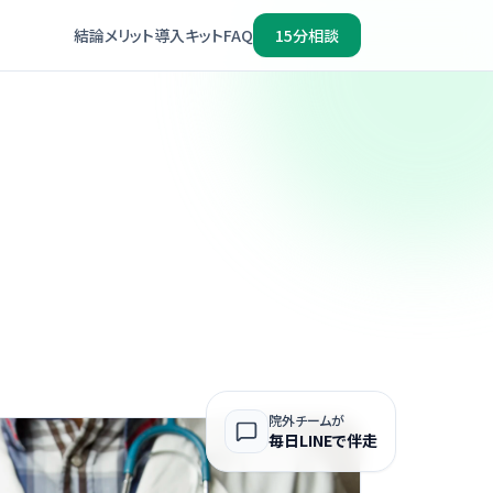
結論
メリット
導入キット
FAQ
15分相談
院外チームが
毎日LINEで伴走