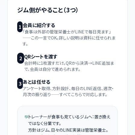
ジム側がやること（3つ）
会員に紹介する
1
「食事は外部の管理栄養士がLINEで毎日見ます」
——この一言でOK。詳しい説明は資料に任せられま
す。
QRシートを渡す
2
会計時に1枚渡すだけ。QRから決済→LINE追加ま
で、会員は自分で進められます。
あとは任せる
3
アンケート取得、方針設計、毎日のLINE返信、週次・
月次の振り返り——すべてこちらで対応します。
トレーナーが食事も見ているジムへ：置き換え
ではなく分業です。
方針はジム、日々のLINE実装は管理栄養士。