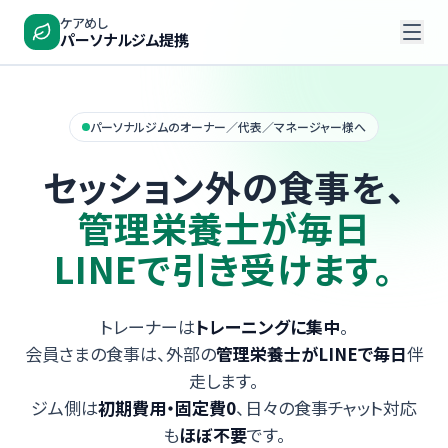
ケアめし
パーソナルジム提携
課題
パーソナルジムのオーナー／代表／マネージャー様へ
担当者
セッション外の食事を、
メリット
仕組み
管理栄養士が毎日
料金
LINEで引き受けます。
FAQ
トレーナーは
トレーニングに集中
。
15分相談
会員さまの食事は、外部の
管理栄養士がLINEで毎日
伴
走します。
ジム側は
初期費用・固定費0
、日々の食事チャット対応
も
ほぼ不要
です。