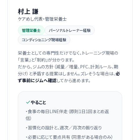
村上 謙
ケアめし代表・管理栄養士
管理栄養士
パーソナルトレーナー経験
コンディショニング現場経験
栄養士としての専門性だけでなく、トレーニング現場の
「言葉」と「制約」が分かります。
だから、ジムの方針（減量／増量、PFC、計測ルール、期
分け）と矛盾する提案はしません。ズレそうな場合は、
必
ず事前にジムへ確認
してから進めます。
やること
・食事の毎日LINE伴走（原則1日1回まとめ返
信）
・習慣化の設計と、週次／月次の振り返り
・必要に応じて要点共有（同意がある場合のみ）